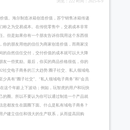
浏览：222 时间：2025-6-9
递价值。海尔制造冰箱创造价值，苏宁销售冰箱传递
们称之为交易成本。在传统零售中，交易成本非常
任。但是如果你有一个朋友告诉你我用这个东西很
，你的朋友用他的信任为商家创造价值，而商家没
间的自然信任交付，交付价值的成本就可以大大降
朋友一些奖励。最后，你买的商品价格很低，你的
2社交电子商务的三大趋势:圈子社交、私人领域电
具有“圈子社交”、“私人领域电子商务”和“会员
都在这个年龄上下波动；例如，玩智虎的用户和玩快
己的圈。所以不要认为你可以通过制造一个产品就
的信息都发生在圆圈下面。什么是私有域电子商务？
与用户建立信任和强大的生产联系，从而提高回购