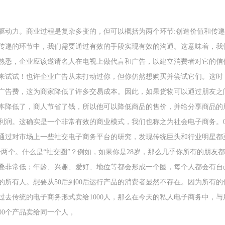
驱动力。商业过程是复杂多变的，但可以概括为两个环节:创造价值和传
传递的环节中，我们需要通过有效的手段实现有效的沟通。这意味着，我
熟悉，企业应该邀请名人在电视上做代言和广告，以建立消费者对它的信
来试试！也许企业广告从未打动过你，但你仍然想购买并尝试它们。这时
广告费，这为商家降低了许多交易成本。因此，如果货物可以通过朋友之
本降低了，商人节省了钱，所以他可以降低商品的售价，并给分享商品的
利润。这确实是一个非常有效的商业模式，我们也称之为社会电子商务。0
通过对市场上一些社交电子商务平台的研究，发现传统巨头和行业明星都至少
一两个。什么是“社交圈”？例如，如果你是28岁，那么几乎你所有的朋友
叠非常低；年龄、兴趣、爱好、地位等都会形成一个圈，每个人都会有自
的所有人。想要从50后到00后运行产品的消费者显然不存在。因为所有
过去传统的电子商务形式卖给1000人，那么在今天的私人电子商务中，
00个产品卖给同一个人，