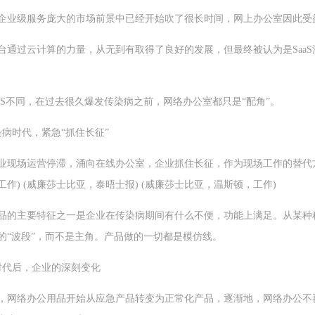
To B企业级服务庞大的市场前景中已经开始吹了很长时间，网上办公室因此
台通过云计算的力量，从无到有取得了良好的发展，但最终被认为是SaaS
aaS不同，在过去很久爆发传染病之前，网络办公室都只是“配角”。
染病时代，紧急“抓住长征”
业现场运营停滞，涌向在线办公室，企业抓住长征，作为现场工作的替代
作) (威廉莎士比亚，泰晤士报) (威廉莎士比亚，温斯顿，工作)
品的主要特征之一是企业在传染病期间有什么不便，功能上满足。从某种
的“波段”，而不是主角。产品做的一切都是模仿线。
时代后，企业的深刻变化
，网络办公用品开始从应急产品转变为正常化产品，逐渐地，网络办公不