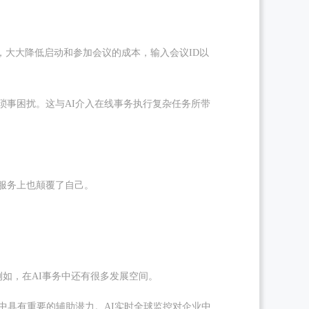
，大大降低启动和参加会议的成本，输入会议ID以
琐事困扰。这与AI介入在线事务执行复杂任务所带
服务上也颠覆了自己。
，例如，在AI事务中还有很多发展空间。
中具有重要的辅助潜力。AI实时全球监控对企业中