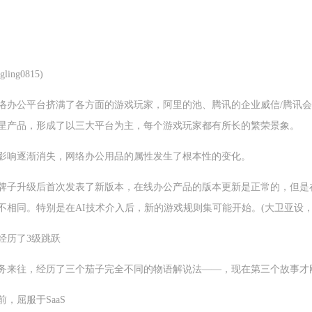
ing0815)
络办公平台挤满了各方面的游戏玩家，阿里的池、腾讯的企业威信/腾讯会议
星产品，形成了以三大平台为主，每个游戏玩家都有所长的繁荣景象。
影响逐渐消失，网络办公用品的属性发生了根本性的变化。
牌子升级后首次发表了新版本，在线办公产品的版本更新是正常的，但是
不相同。特别是在AI技术介入后，新的游戏规则集可能开始。(大卫亚设，
经历了3级跳跃
务来往，经历了三个茄子完全不同的物语解说法——，现在第三个故事才
，屈服于SaaS