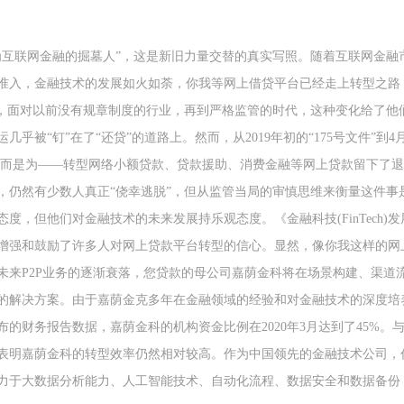
为互联网金融的掘墓人”，这是新旧力量交替的真实写照。随着互联网金融
准入，金融技术的发展如火如荼，你我等网上借贷平台已经走上转型之路
说，面对以前没有规章制度的行业，再到严格监管的时代，这种变化给了他
几乎被“钉”在了“还贷”的道路上。然而，从2019年初的“175号文件”到
”，而是为——转型网络小额贷款、贷款援助、消费金融等网上贷款留下了
，仍然有少数人真正“侥幸逃脱”，但从监管当局的审慎思维来衡量这件事
度，但他们对金融技术的未来发展持乐观态度。《金融科技(FinTech)发展规
增强和鼓励了许多人对网上贷款平台转型的信心。显然，像你我这样的网
未来P2P业务的逐渐衰落，您贷款的母公司嘉荫金科将在场景构建、渠道
的解决方案。由于嘉荫金克多年在金融领域的经验和对金融技术的深度培
的财务报告数据，嘉荫金科的机构资金比例在2020年3月达到了45%。与20
表明嘉荫金科的转型效率仍然相对较高。作为中国领先的金融技术公司，
力于大数据分析能力、人工智能技术、自动化流程、数据安全和数据备份