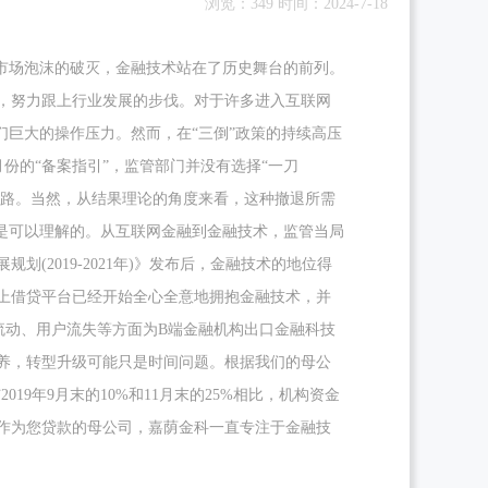
浏览：349 时间：2024-7-18
市场泡沫的破灭，金融技术站在了历史舞台的前列。
，努力跟上行业发展的步伐。对于许多进入互联网
们巨大的操作压力。然而，在“三倒”政策的持续高压
4月份的“备案指引”，监管部门并没有选择“一刀
退路。当然，从结果理论的角度来看，这种撤退所需
是可以理解的。从互联网金融到金融技术，监管当局
划(2019-2021年)》发布后，金融技术的地位得
上借贷平台已经开始全心全意地拥抱金融技术，并
流动、用户流失等方面为B端金融机构出口金融科技
养，转型升级可能只是时间问题。根据我们的母公
19年9月末的10%和11月末的25%相比，机构资金
作为您贷款的母公司，嘉荫金科一直专注于金融技